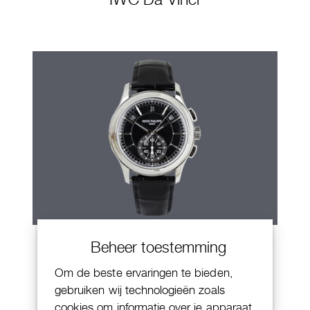
Patek Philippe Annual Calendar
Beheer toestemming
Chornograaf
Om de beste ervaringen te bieden,
gebruiken wij technologieën zoals
cookies om informatie over je apparaat