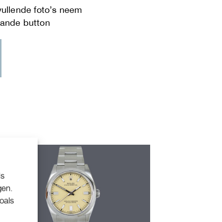
ls
gen.
oals