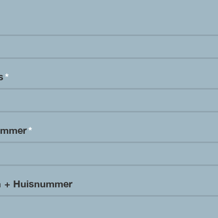
es
*
nummer
*
m + Huisnummer