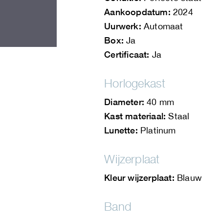
Aankoopdatum:
2024
Uurwerk:
Automaat
Box:
Ja
Certificaat:
Ja
Horlogekast
Diameter:
40 mm
Kast materiaal:
Staal
Lunette:
Platinum
Wijzerplaat
Kleur wijzerplaat:
Blauw
Band