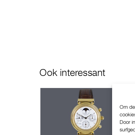
Ook interessant
Om de 
cookie
Door i
surfge