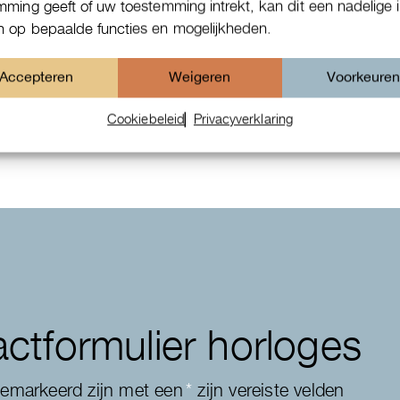
mming geeft of uw toestemming intrekt, kan dit een nadelige 
 op bepaalde functies en mogelijkheden.
Patek Philippe Annual Calendar
Accepteren
Weigeren
Voorkeure
Chornograaf
Cookiebeleid
Privacyverklaring
ctformulier horloges
gemarkeerd zijn met een
*
zijn vereiste velden