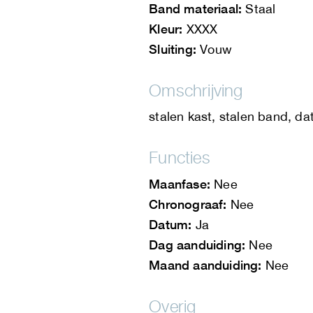
Band materiaal:
Staal
Kleur:
XXXX
Sluiting:
Vouw
Omschrijving
stalen kast, stalen band, d
Functies
Maanfase:
Nee
Chronograaf:
Nee
Datum:
Ja
Dag aanduiding:
Nee
Maand aanduiding:
Nee
Overig