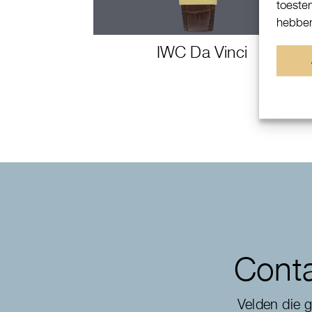
toeste
hebben
IWC Da Vinci
Conta
Velden die 