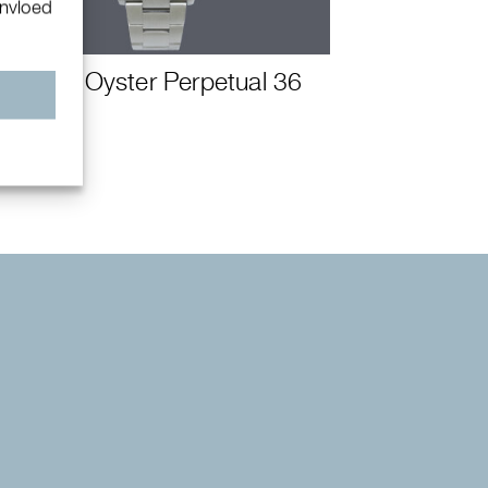
invloed
Rolex Oyster Perpetual 36
n