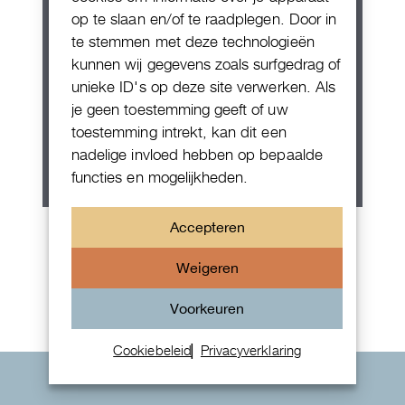
op te slaan en/of te raadplegen. Door in
te stemmen met deze technologieën
kunnen wij gegevens zoals surfgedrag of
unieke ID's op deze site verwerken. Als
je geen toestemming geeft of uw
toestemming intrekt, kan dit een
nadelige invloed hebben op bepaalde
functies en mogelijkheden.
Patek Philippe Annual Calendar
Accepteren
Chornograaf
Weigeren
Voorkeuren
Cookiebeleid
Privacyverklaring