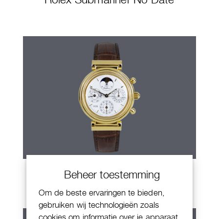
IWC Da Vinci
Beheer toestemming
Om de beste ervaringen te bieden,
gebruiken wij technologieën zoals
cookies om informatie over je apparaat