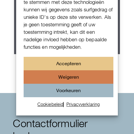
te stemmen met deze technologieën
kunnen wij gegevens zoals surfgedrag of
unieke ID's op deze site verwerken. Als
je geen toestemming geeft of uw
toestemming intrekt, kan dit een
nadelige invloed hebben op bepaalde
functies en mogelijkheden.
Rolex Oyster Perpetual 36
Accepteren
Weigeren
Voorkeuren
Cookiebeleid
Privacyverklaring
Contactformulier