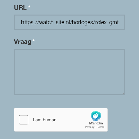
URL
*
Vraag
*