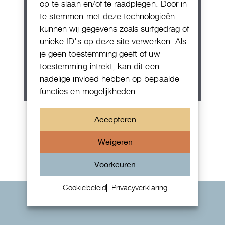
op te slaan en/of te raadplegen. Door in
te stemmen met deze technologieën
kunnen wij gegevens zoals surfgedrag of
unieke ID's op deze site verwerken. Als
je geen toestemming geeft of uw
toestemming intrekt, kan dit een
nadelige invloed hebben op bepaalde
functies en mogelijkheden.
Patek Philippe Annual Calendar
Accepteren
Chornograaf
Weigeren
Voorkeuren
Cookiebeleid
Privacyverklaring