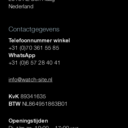
Nederland
Contactgegevens
Telefoonnummer winkel
+31 (0)70 361 55 85
WhatsApp
+31 (0)6 57 28 40 41
.
info@watch-site.nl
.
KvK
89341635
BTW
NL864951863B01
.
Openingstijden
Di. t/m za. 10:00 – 17:00 uur