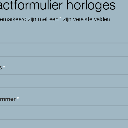
ctformulier horloges
gemarkeerd zijn met een
*
zijn vereiste velden
es
*
nummer
*