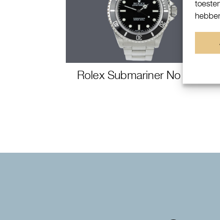
toeste
hebben
Rolex Submariner No Date