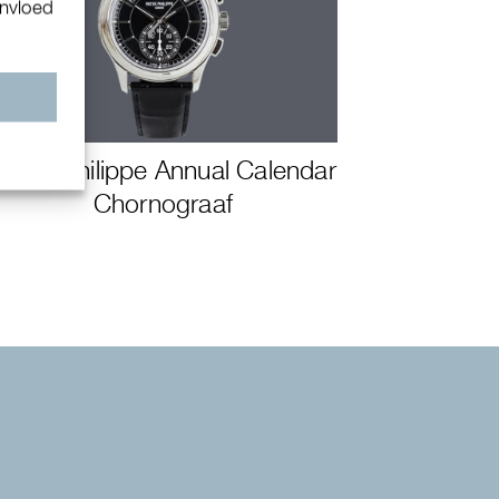
invloed
n
Patek Philippe Annual Calendar
Chornograaf