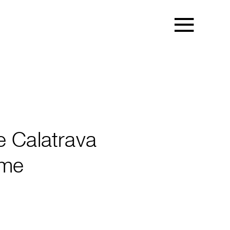
e Calatrava
ime