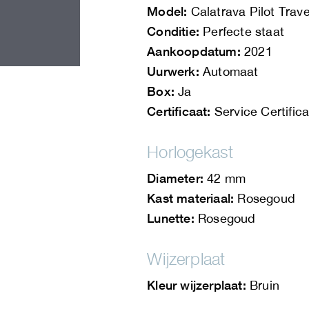
Model:
Calatrava Pilot Trav
Conditie:
Perfecte staat
Aankoopdatum:
2021
Uurwerk:
Automaat
Box:
Ja
Certificaat:
Service Certifica
Horlogekast
Diameter:
42 mm
Kast materiaal:
Rosegoud
Lunette:
Rosegoud
Wijzerplaat
Kleur wijzerplaat:
Bruin