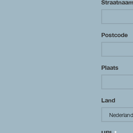
Straatnaa
Postcode
Plaats
Land
URL
*