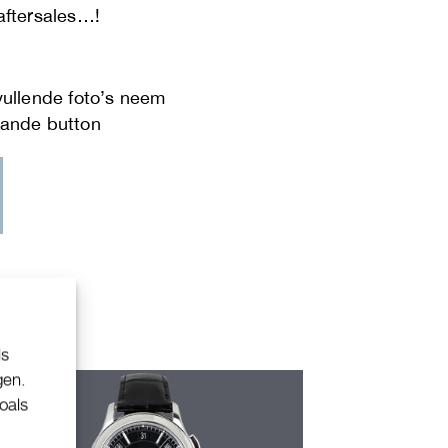
aftersales…!
ls
gen.
oals