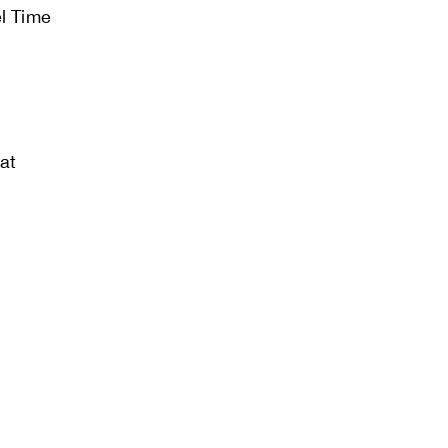
el Time
at