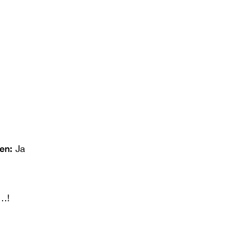
len:
Ja
s…!