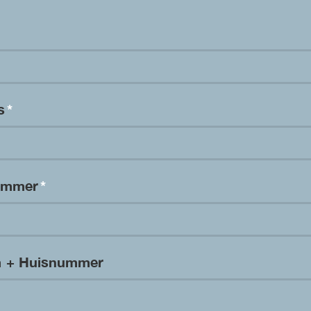
es
*
nummer
*
m + Huisnummer