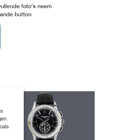
ls
gen.
oals