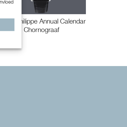
invloed
Patek Philippe Annual Calendar
n
Chornograaf