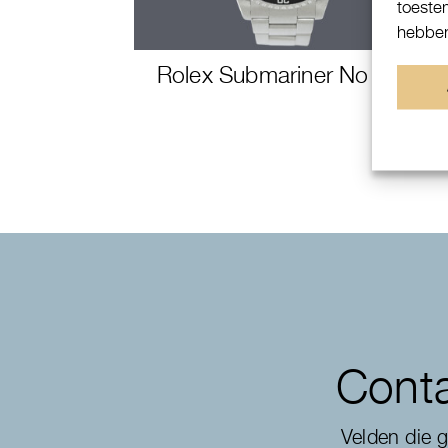
toeste
hebben
Rolex Submariner No Date
Conta
Velden die 