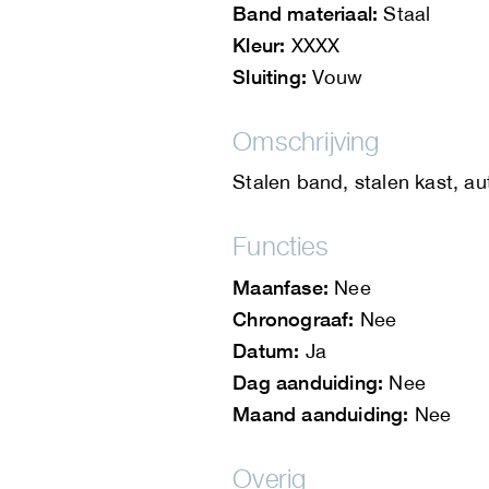
Band materiaal:
Staal
Kleur:
XXXX
Sluiting:
Vouw
Omschrijving
Stalen band, stalen kast, a
Functies
Maanfase:
Nee
Chronograaf:
Nee
Datum:
Ja
Dag aanduiding:
Nee
Maand aanduiding:
Nee
Overig