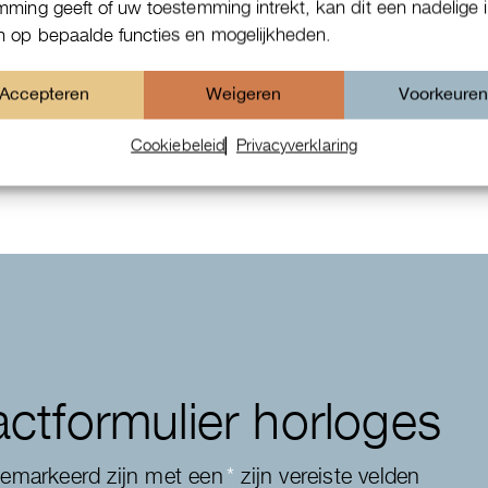
mming geeft of uw toestemming intrekt, kan dit een nadelige 
 op bepaalde functies en mogelijkheden.
IWC Da Vinci
Accepteren
Weigeren
Voorkeure
Cookiebeleid
Privacyverklaring
ctformulier horloges
gemarkeerd zijn met een
*
zijn vereiste velden