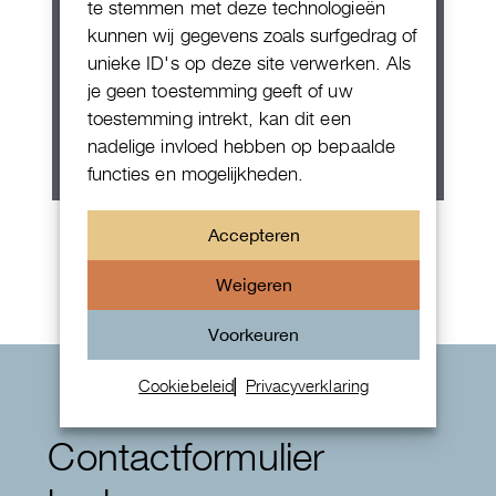
te stemmen met deze technologieën
kunnen wij gegevens zoals surfgedrag of
unieke ID's op deze site verwerken. Als
je geen toestemming geeft of uw
toestemming intrekt, kan dit een
nadelige invloed hebben op bepaalde
functies en mogelijkheden.
Rolex Oyster Perpetual 36
Accepteren
Weigeren
Voorkeuren
Cookiebeleid
Privacyverklaring
Contactformulier