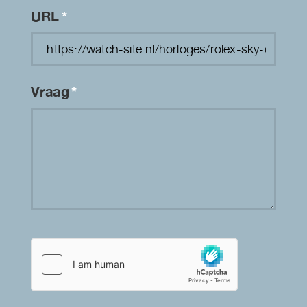
URL
*
Vraag
*