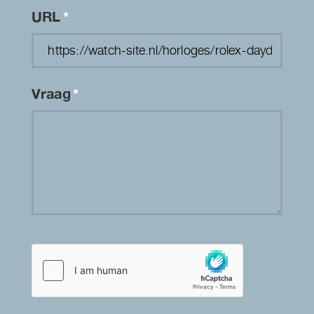
URL
*
Vraag
*