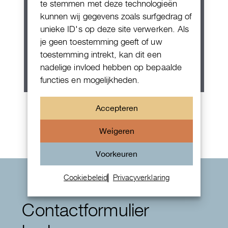
te stemmen met deze technologieën
kunnen wij gegevens zoals surfgedrag of
unieke ID's op deze site verwerken. Als
je geen toestemming geeft of uw
toestemming intrekt, kan dit een
nadelige invloed hebben op bepaalde
functies en mogelijkheden.
Rolex Oyster Perpetual 36
Accepteren
Weigeren
Voorkeuren
Cookiebeleid
Privacyverklaring
Contactformulier