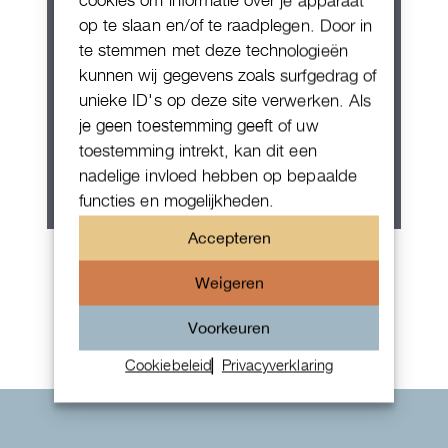
cookies om informatie over je apparaat
op te slaan en/of te raadplegen. Door in
te stemmen met deze technologieën
kunnen wij gegevens zoals surfgedrag of
unieke ID's op deze site verwerken. Als
je geen toestemming geeft of uw
toestemming intrekt, kan dit een
nadelige invloed hebben op bepaalde
functies en mogelijkheden.
Accepteren
Patek Philippe Annual Calendar
Chornograaf
Weigeren
Voorkeuren
Cookiebeleid
Privacyverklaring