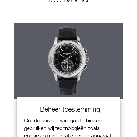
Patek Philippe Annual Calendar
Beheer toestemming
Chornograaf
Om de beste ervaringen te bieden,
gebruiken wij technologieën zoals
cookies om informatie over je apparaat