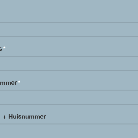
es
*
nummer
*
m + Huisnummer