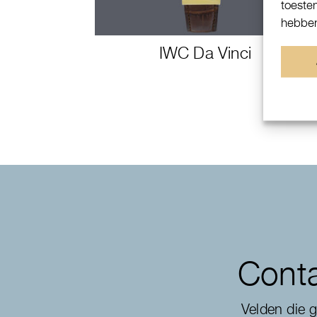
toeste
hebben
IWC Da Vinci
Conta
Velden die 