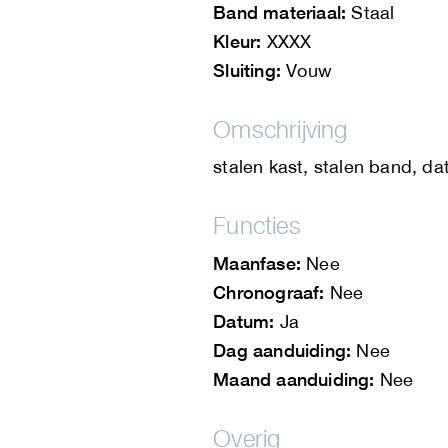
Band materiaal:
Staal
Kleur:
XXXX
Sluiting:
Vouw
Omschrijving
stalen kast, stalen band, d
Functies
Maanfase:
Nee
Chronograaf:
Nee
Datum:
Ja
Dag aanduiding:
Nee
Maand aanduiding:
Nee
Overig