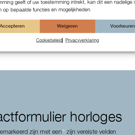
mming geeft of uw toestemming intrekt, kan dit een nadelige 
 op bepaalde functies en mogelijkheden.
Patek Philippe Annual Calendar
Accepteren
Weigeren
Voorkeure
Chornograaf
Cookiebeleid
Privacyverklaring
ctformulier horloges
gemarkeerd zijn met een
*
zijn vereiste velden