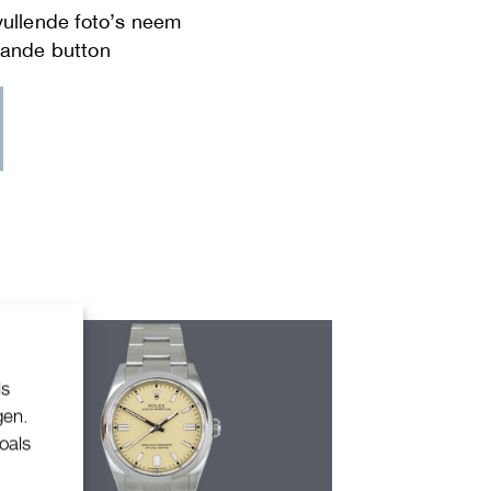
ls
gen.
oals