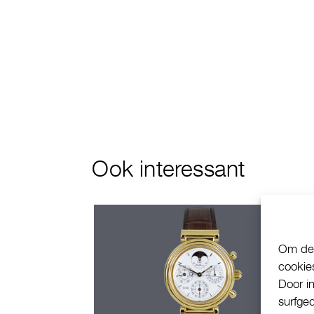
Ook interessant
Om de 
cookie
Door i
surfge