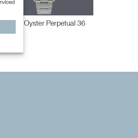
invloed
Rolex Oyster Perpetual 36
n