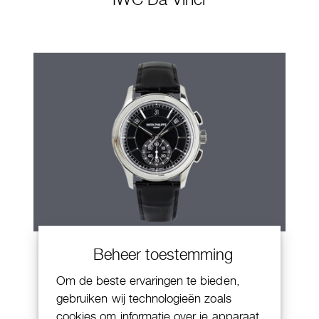
Patek Philippe Annual Calendar
Beheer toestemming
Chornograaf
Om de beste ervaringen te bieden,
gebruiken wij technologieën zoals
cookies om informatie over je apparaat