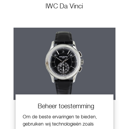
IWC Da Vinci
Beheer toestemming
Patek Philippe Annual Calendar
Chornograaf
Om de beste ervaringen te bieden,
gebruiken wij technologieën zoals