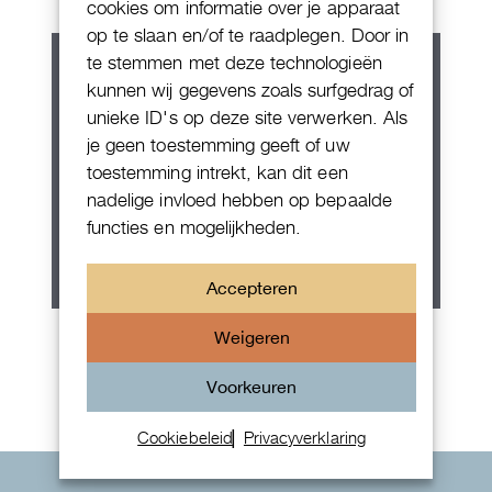
cookies om informatie over je apparaat
op te slaan en/of te raadplegen. Door in
te stemmen met deze technologieën
kunnen wij gegevens zoals surfgedrag of
unieke ID's op deze site verwerken. Als
je geen toestemming geeft of uw
toestemming intrekt, kan dit een
nadelige invloed hebben op bepaalde
functies en mogelijkheden.
Accepteren
Rolex Oyster Perpetual 36
Weigeren
Voorkeuren
Cookiebeleid
Privacyverklaring