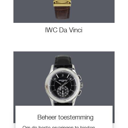
IWC Da Vinci
Beheer toestemming
Om de beste ervaringen te bieden,