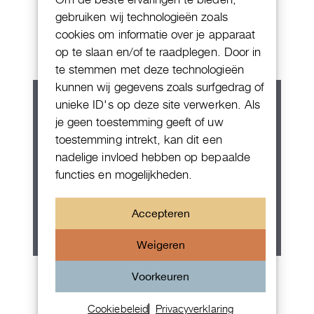
Patek Philippe Annual Calendar
gebruiken wij technologieën zoals
Chornograaf
cookies om informatie over je apparaat
op te slaan en/of te raadplegen. Door in
te stemmen met deze technologieën
kunnen wij gegevens zoals surfgedrag of
unieke ID's op deze site verwerken. Als
je geen toestemming geeft of uw
toestemming intrekt, kan dit een
nadelige invloed hebben op bepaalde
functies en mogelijkheden.
Accepteren
Weigeren
Rolex Oyster Perpetual 36
Voorkeuren
Cookiebeleid
Privacyverklaring