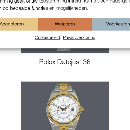
mming geeft of uw toestemming intrekt, kan dit een nadelige 
 op bepaalde functies en mogelijkheden.
Accepteren
Weigeren
Voorkeure
Cookiebeleid
Privacyverklaring
Rolex Datejust 36