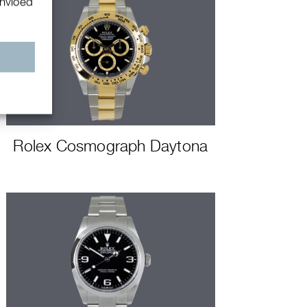
invloed
n
Rolex Cosmograph Daytona