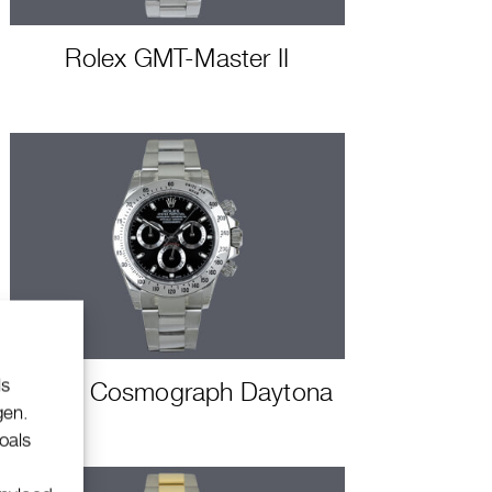
Rolex GMT-Master II
ls
Rolex Cosmograph Daytona
gen.
oals