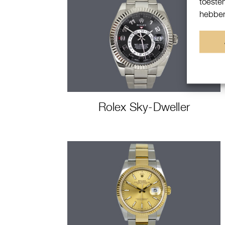
toeste
hebben
Rolex Sky-Dweller