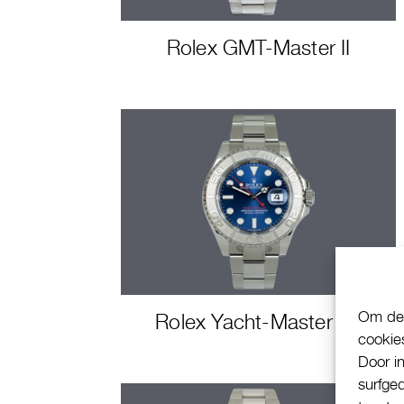
Rolex GMT-Master II
Om de 
Rolex Yacht-Master 40
cookie
Door i
surfge