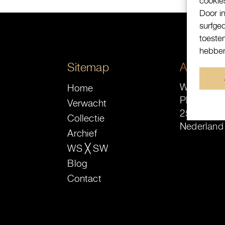
cookie
Door i
surfge
toeste
hebben
Sitemap
Adres
Watch-Site
Home
Plaats 16-
Verwacht
2513 AE 
Collectie
Nederland
Archief
WS ╳ SW
Blog
Contact