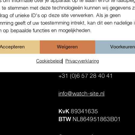
s om informatie over je apparaat op te slaan en/of te raadple
n te stemmen met deze technologieën kunnen wij gegevens z
drag of unieke ID's op deze site verwerken. Als je geen
mming geeft of uw toestemming intrekt, kan dit een nadelige 
 op bepaalde functies en mogelijkheden.
Contactgegevens
Accepteren
Weigeren
Voorkeure
 B.V.
Telefoonnummer winkel
2
+31 (0)70 361 55 85
Cookiebeleid
Privacyverklaring
Den Haag
WhatsApp
+31 (0)6 57 28 40 41
.
info@watch-site.nl
.
KvK
89341635
BTW
NL864951863B01
.