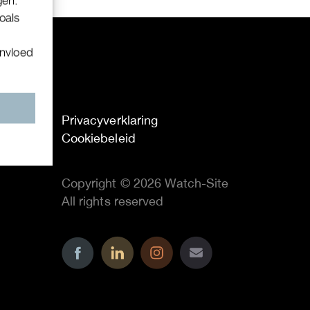
gen.
oals
invloed
n
Privacyverklaring
Cookiebeleid
Copyright © 2026 Watch-Site
All rights reserved
..
..
..