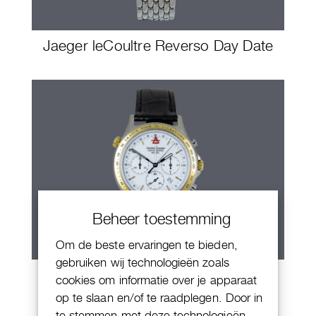
Jaeger leCoultre Reverso Day Date
Beheer toestemming
Om de beste ervaringen te bieden,
gebruiken wij technologieën zoals
Jaeger-LeCoultre Heraion
cookies om informatie over je apparaat
Chronograph
op te slaan en/of te raadplegen. Door in
te stemmen met deze technologieën