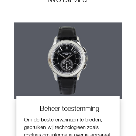
Patek Philippe Annual Calendar
Beheer toestemming
Chornograaf
Om de beste ervaringen te bieden,
gebruiken wij technologieën zoals
cookies om informatie over je apparaat