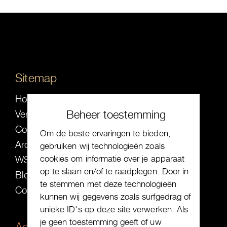
Sitemap
Home
Beheer toestemming
Verwacht
Collectie
Om de beste ervaringen te bieden,
Archief
gebruiken wij technologieën zoals
cookies om informatie over je apparaat
WS ╳ SW
op te slaan en/of te raadplegen. Door in
Blog
te stemmen met deze technologieën
Contact
kunnen wij gegevens zoals surfgedrag of
unieke ID's op deze site verwerken. Als
je geen toestemming geeft of uw
Adres