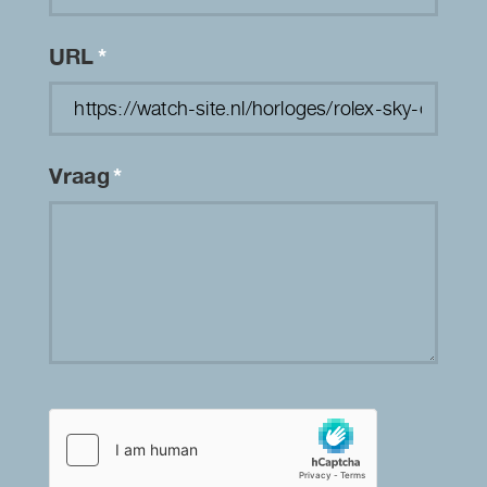
URL
*
Vraag
*