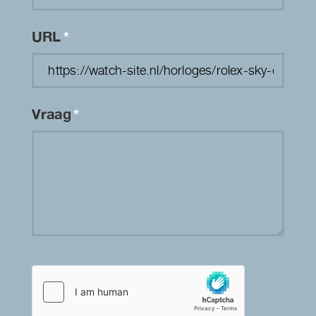
URL
*
Vraag
*