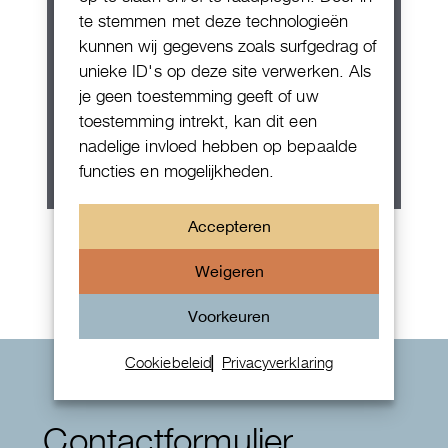
te stemmen met deze technologieën
kunnen wij gegevens zoals surfgedrag of
unieke ID's op deze site verwerken. Als
je geen toestemming geeft of uw
toestemming intrekt, kan dit een
nadelige invloed hebben op bepaalde
functies en mogelijkheden.
Accepteren
Rolex Oyster Perpetual 36
Weigeren
Voorkeuren
Cookiebeleid
Privacyverklaring
Contactformulier