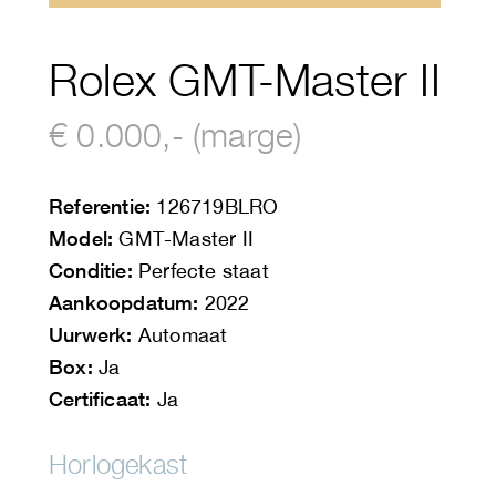
Rolex GMT-Master II
€ 0.000,- (marge)
Referentie:
126719BLRO
Model:
GMT-Master II
Conditie:
Perfecte staat
Aankoopdatum:
2022
Uurwerk:
Automaat
Box:
Ja
Certificaat:
Ja
Horlogekast