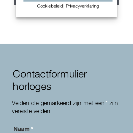
Cookiebeleid
Privacyverklaring
Breitling Navitimer
Contactformulier
horloges
Velden die gemarkeerd zijn met een
*
zijn
vereiste velden
Naam
*