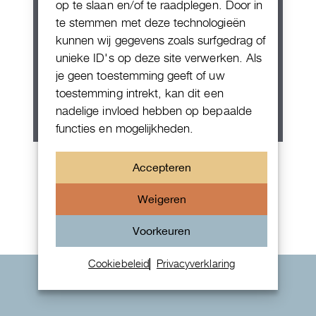
op te slaan en/of te raadplegen. Door in
te stemmen met deze technologieën
kunnen wij gegevens zoals surfgedrag of
unieke ID's op deze site verwerken. Als
je geen toestemming geeft of uw
toestemming intrekt, kan dit een
nadelige invloed hebben op bepaalde
functies en mogelijkheden.
Patek Philippe Annual Calendar
Accepteren
Chornograaf
Weigeren
Voorkeuren
Cookiebeleid
Privacyverklaring