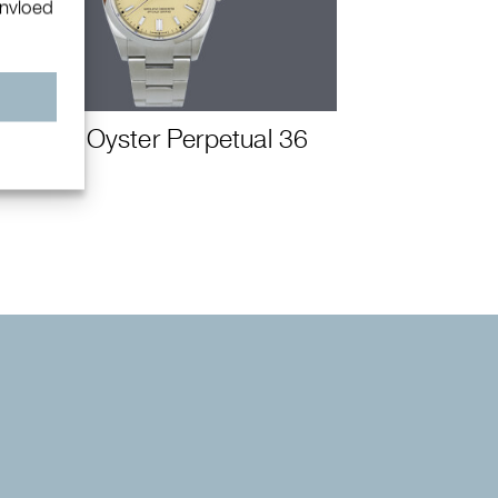
invloed
n
Rolex Oyster Perpetual 36