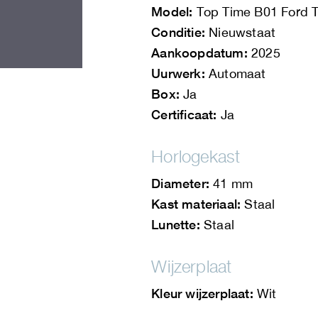
Model:
Top Time B01 Ford T
Conditie:
Nieuwstaat
Aankoopdatum:
2025
Uurwerk:
Automaat
Box:
Ja
Certificaat:
Ja
Horlogekast
Diameter:
41 mm
Kast materiaal:
Staal
Lunette:
Staal
Wijzerplaat
Kleur wijzerplaat:
Wit