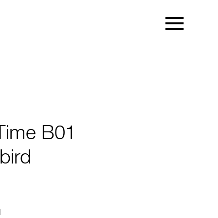
 Time B01
bird
1