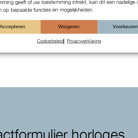
mming geeft of uw toestemming intrekt, kan dit een nadelige 
 op bepaalde functies en mogelijkheden.
Accepteren
Weigeren
Voorkeure
Patek Philippe Annual Calendar
Cookiebeleid
Privacyverklaring
Chornograaf
ctformulier horloges