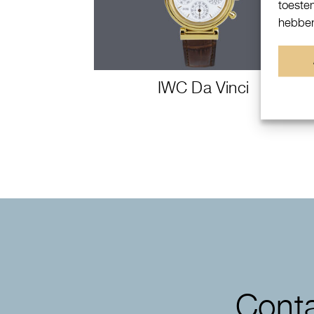
toeste
hebben
IWC Da Vinci
Conta