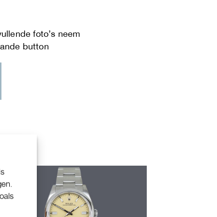
ls
gen.
oals