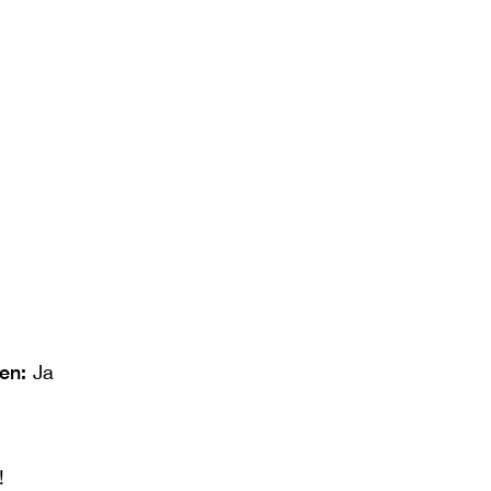
len:
Ja
!