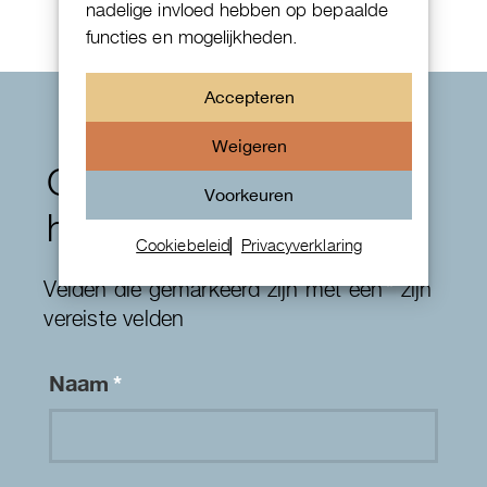
nadelige invloed hebben op bepaalde
functies en mogelijkheden.
Accepteren
Weigeren
Contactformulier
Voorkeuren
horloges
Cookiebeleid
Privacyverklaring
Velden die gemarkeerd zijn met een
*
zijn
vereiste velden
Naam
*