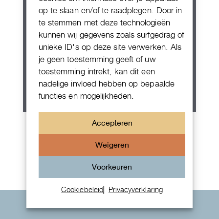
op te slaan en/of te raadplegen. Door in
te stemmen met deze technologieën
kunnen wij gegevens zoals surfgedrag of
unieke ID's op deze site verwerken. Als
je geen toestemming geeft of uw
toestemming intrekt, kan dit een
nadelige invloed hebben op bepaalde
functies en mogelijkheden.
Patek Philippe Annual Calendar
Accepteren
Chornograaf
Weigeren
Voorkeuren
Cookiebeleid
Privacyverklaring