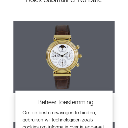
IWC Da Vinci
Beheer toestemming
Om de beste ervaringen te bieden,
gebruiken wij technologieën zoals
cookies om informatie over je apparaat