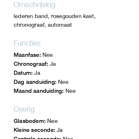
Omschrijving
lederen band, rosegouden kast,
chronograaf, automaat
Functies
Maanfase:
Nee
Chronograaf:
Ja
Datum:
Ja
Dag aanduiding:
Nee
Maand aanduiding:
Nee
Overig
Glasbodem:
Nee
Kleine seconde:
Ja
Centrale seconde:
Nee