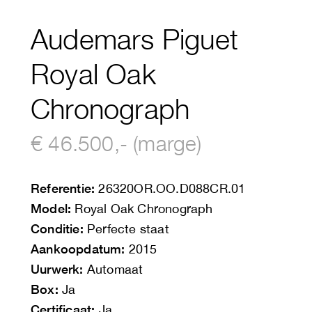
Audemars Piguet
Royal Oak
Chronograph
€ 46.500,- (marge)
Referentie:
26320OR.OO.D088CR.01
Model:
Royal Oak Chronograph
Conditie:
Perfecte staat
Aankoopdatum:
2015
Uurwerk:
Automaat
Box:
Ja
Certificaat:
Ja