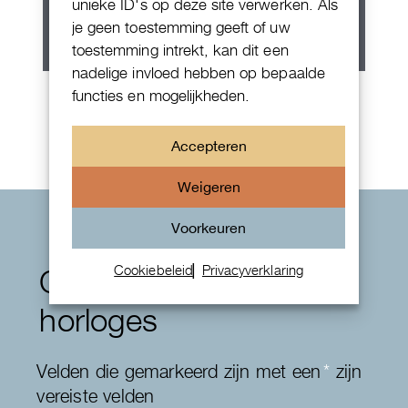
unieke ID's op deze site verwerken. Als
je geen toestemming geeft of uw
toestemming intrekt, kan dit een
nadelige invloed hebben op bepaalde
Zenith Espada
functies en mogelijkheden.
Accepteren
Weigeren
Voorkeuren
Cookiebeleid
Privacyverklaring
Contactformulier
horloges
Velden die gemarkeerd zijn met een
*
zijn
vereiste velden