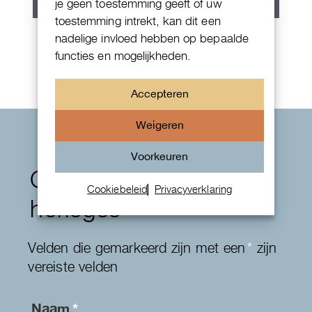
je geen toestemming geeft of uw
toestemming intrekt, kan dit een
Rolex Explorer
nadelige invloed hebben op bepaalde
functies en mogelijkheden.
Accepteren
Weigeren
Voorkeuren
Contactformulier
Cookiebeleid
Privacyverklaring
horloges
Velden die gemarkeerd zijn met een
*
zijn
vereiste velden
Naam
*