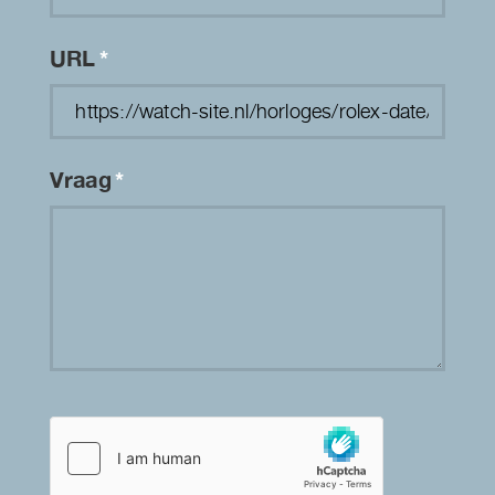
URL
*
Vraag
*