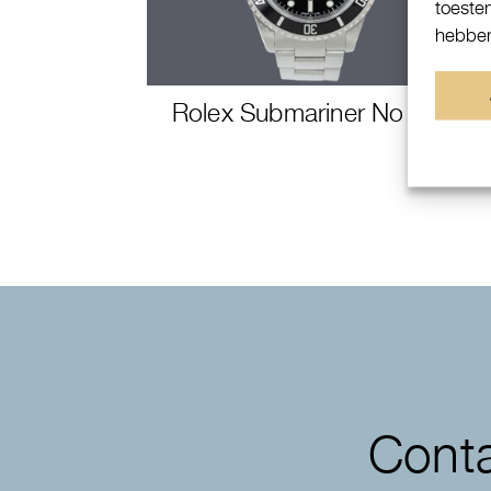
toeste
hebben
Rolex Submariner No Date
Conta