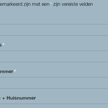
gemarkeerd zijn met een
*
zijn vereiste velden
es
*
nummer
*
m + Huisnummer