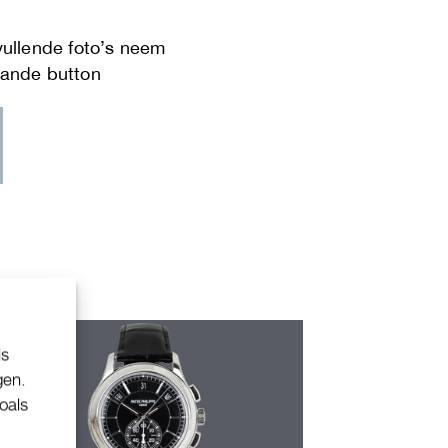
ls
gen.
oals