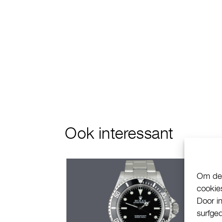
Ook interessant
Om de 
cookie
Door i
surfge