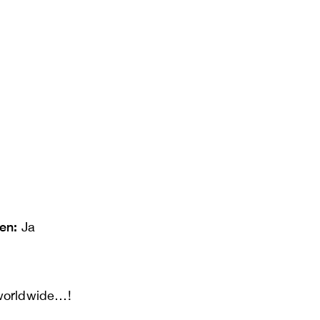
len:
Ja
 worldwide…!