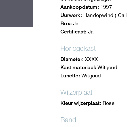
Aankoopdatum:
1997
Uurwerk:
Handopwind ( Cali
Box:
Ja
Certificaat:
Ja
Horlogekast
Diameter:
XXXX
Kast materiaal:
Witgoud
Lunette:
Witgoud
Wijzerplaat
Kleur wijzerplaat:
Rose
Band