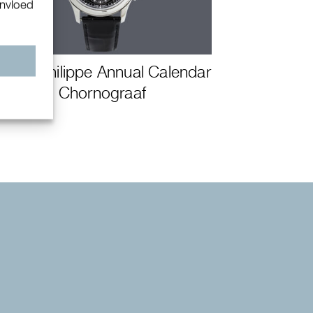
invloed
n
Patek Philippe Annual Calendar
Chornograaf