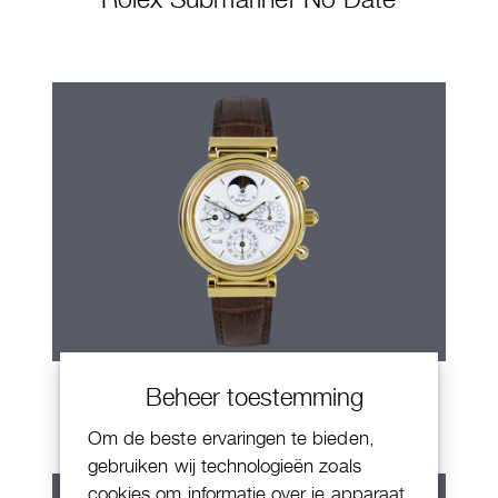
IWC Da Vinci
Beheer toestemming
Om de beste ervaringen te bieden,
gebruiken wij technologieën zoals
cookies om informatie over je apparaat