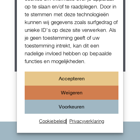
op te slaan en/of te raadplegen. Door in
te stemmen met deze technologieën
kunnen wij gegevens zoals surfgedrag of
unieke ID's op deze site verwerken. Als
je geen toestemming geeft of uw
toestemming intrekt, kan dit een
nadelige invloed hebben op bepaalde
functies en mogelijkheden.
Patek Philippe Annual Calendar
Accepteren
Chornograaf
Weigeren
Voorkeuren
Cookiebeleid
Privacyverklaring