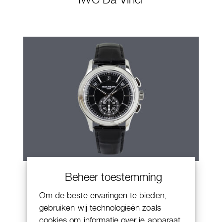
Patek Philippe Annual Calendar
Beheer toestemming
Chornograaf
Om de beste ervaringen te bieden,
gebruiken wij technologieën zoals
cookies om informatie over je apparaat