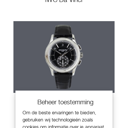
Patek Philippe Annual Calendar
Beheer toestemming
Chornograaf
Om de beste ervaringen te bieden,
gebruiken wij technologieën zoals
cookies om informatie over je apparaat