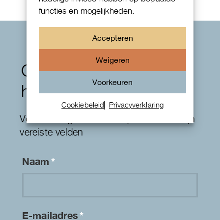
functies en mogelijkheden.
Accepteren
Weigeren
Contactformulier
Voorkeuren
horloges
Cookiebeleid
Privacyverklaring
Velden die gemarkeerd zijn met een
*
zijn
vereiste velden
Naam
*
E-mailadres
*