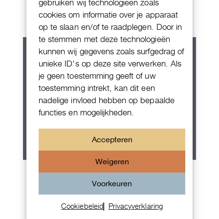
IW394006
gebruiken wij technologieën zoals
cookies om informatie over je apparaat
op te slaan en/of te raadplegen. Door in
te stemmen met deze technologieën
kunnen wij gegevens zoals surfgedrag of
unieke ID's op deze site verwerken. Als
je geen toestemming geeft of uw
toestemming intrekt, kan dit een
nadelige invloed hebben op bepaalde
functies en mogelijkheden.
Accepteren
Weigeren
IWC Da Vinci
Voorkeuren
Cookiebeleid
Privacyverklaring