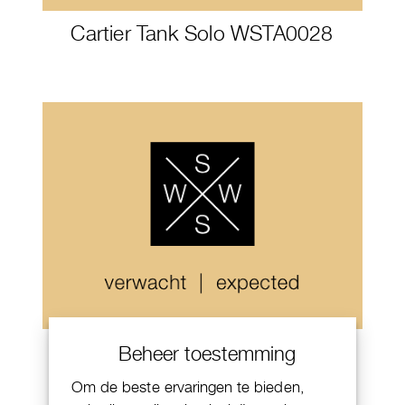
Cartier Tank Solo WSTA0028
IWC Portugieser Tourbillon
Beheer toestemming
Retrograde Chronograph
Om de beste ervaringen te bieden,