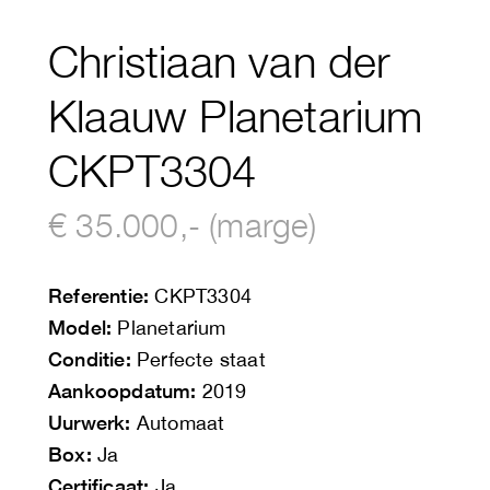
Christiaan van der
Klaauw Planetarium
CKPT3304
€ 35.000,- (marge)
Referentie:
CKPT3304
Model:
Planetarium
Conditie:
Perfecte staat
Aankoopdatum:
2019
Uurwerk:
Automaat
Box:
Ja
Certificaat:
Ja