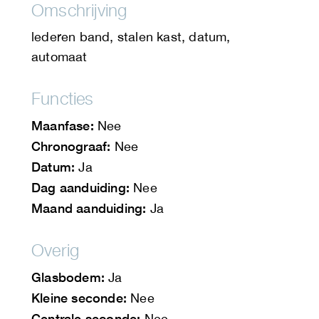
Omschrijving
lederen band, stalen kast, datum,
automaat
Functies
Maanfase:
Nee
Chronograaf:
Nee
Datum:
Ja
Dag aanduiding:
Nee
Maand aanduiding:
Ja
Overig
Glasbodem:
Ja
Kleine seconde:
Nee
Centrale seconde:
Nee