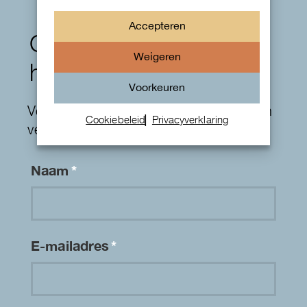
Accepteren
Contactformulier
Weigeren
horloges
Voorkeuren
Velden die gemarkeerd zijn met een
*
zijn
Cookiebeleid
Privacyverklaring
vereiste velden
Naam
*
E-mailadres
*