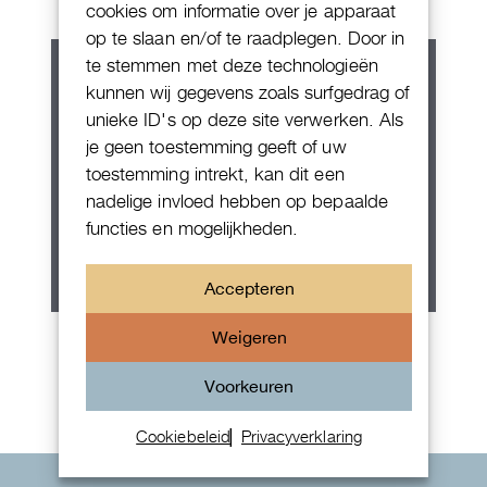
cookies om informatie over je apparaat
op te slaan en/of te raadplegen. Door in
te stemmen met deze technologieën
kunnen wij gegevens zoals surfgedrag of
unieke ID's op deze site verwerken. Als
je geen toestemming geeft of uw
toestemming intrekt, kan dit een
nadelige invloed hebben op bepaalde
functies en mogelijkheden.
Accepteren
Rolex Oyster Perpetual 36
Weigeren
Voorkeuren
Cookiebeleid
Privacyverklaring