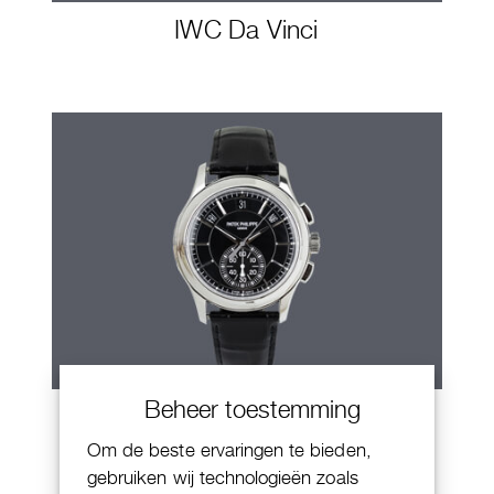
IWC Da Vinci
Beheer toestemming
Patek Philippe Annual Calendar
Chornograaf
Om de beste ervaringen te bieden,
gebruiken wij technologieën zoals